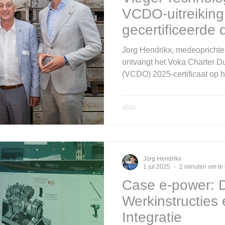
VCDO-uitreiking
gecertificeerde
eventpartner
Jorg Hendrikx, medeoprichte
ontvangt het Voka Charter
(VCDO) 2025-certificaat op h
Jorg Hendrikx
1 jul 2025
2 minuten om te
Case e-power: D
Werkinstructies
Integratie