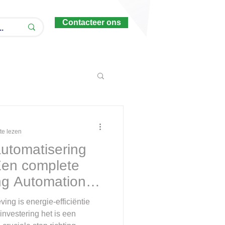
Contacteer ons
te lezen
utomatisering
en complete
ing Automation
stems
ing is energie-efficiëntie
nvestering het is een