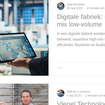
Jorg Hendrikx
30 sep 2025
4 minuten om 
Digitale fabriek:
mix low-volume
In een digitale fabriek word
beheerd, waardoor high-mix 
efficiënter, flexibeler en fou
zoals e‑power en Delhaize to
werkinstructies, realtime in
bij prestaties, kwaliteit en 
digitale fabriek dé sleutel t
productie.
Stef Van Looveren
4 sep 2025
2 minuten om t
Vlegel Technolo