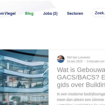
m Vlegel
Blog
Jobs (2)
Sectoren
Stef Van Looveren
16 dec 2025
3 minuten om 
Wat is Gebouwa
GACS/BACS? E
gids over Build
and Control Sy
In een moderne bedrijfsomgev
meer dan alleen een slimme i