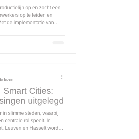
roductielijn op en zocht een
werkers op te leiden en
 Met de implementatie van
structies, gekoppeld aan hun
ower realtime inzicht en
begeleidde dit traject met
nager op locatie.
te lezen
n Smart Cities:
singen uitgelegd
r in slimme steden, waarbij
n centrale rol speelt. In
nt, Leuven en Hasselt worden
verkeer, energie, verlichting,