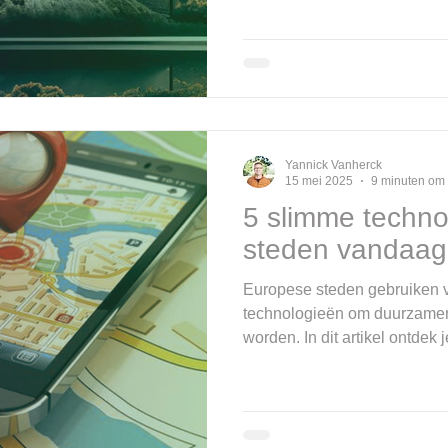
afvalbeheer en veiligheid. 
apparaten zorgen voor realtim
lagere kosten. Vlegel Techn
transitie met slimme software
analyse voor overheden en b
Yannick Vanherck
15 mei 2025
9 minuten om 
5 slimme techno
steden vandaag 
Europese steden gebruiken 
technologieën om duurzamer, v
worden. In dit artikel ontdek 
slimme straatverlichting, ver
parkeersystemen en digitale
innovaties draagt bij aan ee
burgers én bestuurders.