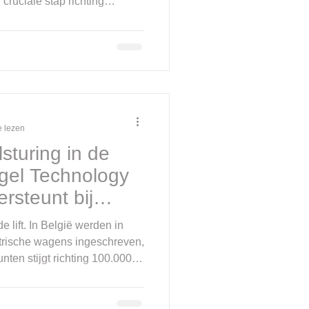
 cruciale stap richting
ijl veel organisaties
anelen of technische
 vaak onderbelicht: de manier
 aangestuurd. Het is
 Building Automation and
maakt. In dit artikel leggen
e lezen
sturing in de
egel Technology
steunt bij
de lift. In België werden in
trische wagens ingeschreven,
nten stijgt richting 100.000.
ijk volop bezig. Maar hoe
 hoe groter de druk op
ektriciteitsnet. Bij