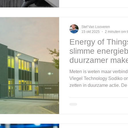
Globachem zagen we precies die uitdaging: hoe laat je
een groeiend aantal elektrisc
duurzaam en zonder overbel
Stef Van Looveren
15 okt 2025
2 minuten om t
Energy of Things
slimme energieb
duurzamer mak
Meten is weten maar verbinde
Vlegel Technology Sodiko om
zetten in duurzame actie. De
een veranderende wereld Voor veel productiebedrijven is
energiebeheer vandaag meer
kostenkwestie het is een str
Ook bij Sodiko , producent van dranken, speelt energie-
efficiëntie een steeds grotere
Stijgende energieprijzen, str