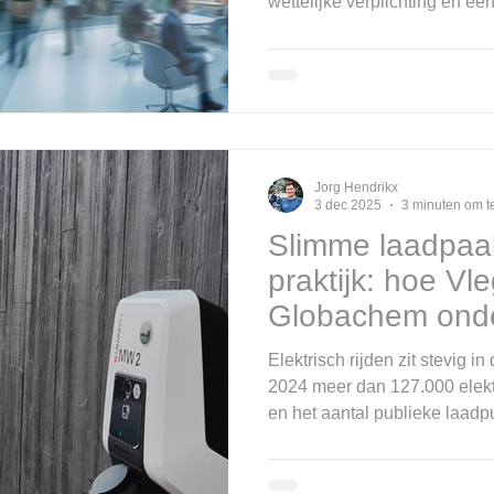
wettelijke verplichting én een
duurzaam gebouwbeheer. Terw
focussen op isolatie, zonnep
upgrades, blijft één element
waarop al die technieken worden
precies hier dat GACS/BACS
Control Systems het verschil 
we
Jorg Hendrikx
3 dec 2025
3 minuten om t
Slimme laadpaal
praktijk: hoe Vl
Globachem onder
duurzaam laden
Elektrisch rijden zit stevig in 
2024 meer dan 127.000 elek
en het aantal publieke laadpu
De energietransitie is duidel
meer elektrische voertuigen,
bedrijfsinfrastructuur en het el